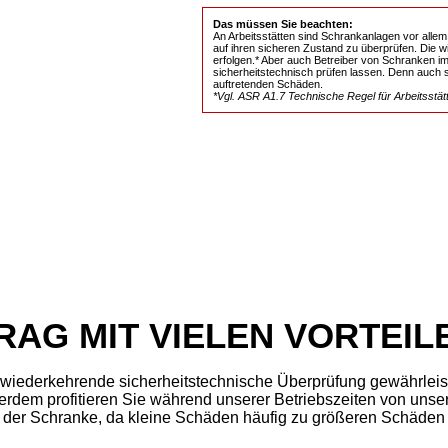
Das müssen Sie beachten:
An Arbeitsstätten sind Schrankanlagen vor alle
auf ihren sicheren Zustand zu überprüfen. Die
erfolgen.* Aber auch Betreiber von Schranken im
sicherheitstechnisch prüfen lassen. Denn auch s
auftretenden Schäden.
*Vgl. ASR A1.7 Technische Regel für Arbeitsstät
AG MIT VIELEN VORTEIL
wiederkehrende sicherheitstechnische Überprüfung gewährleist
ßerdem profitieren Sie während unserer Betriebszeiten von uns
 der Schranke, da kleine Schäden häufig zu größeren Schäden 