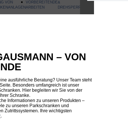
NG VON
VORBEREITENDE
&
NKENANLAGEN
ARBEITEN
DREHSPERREN
 GAUSMANN – VON
ENDE
ine ausführliche Beratung? Unser Team steht
r Seite. Besonders umfangreich ist unser
chranken. Hier begleiten wir Sie von der
Ihrer Schranke.
iche Informationen zu unseren Produkten –
ele zu unseren Parkschranken und
 Zutrittssystemen. Ihre wichtigsten
r
.