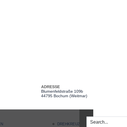
ADRESSE
Blumenfeldstraße 109b
44795 Bochum (Weitmar)
PARKPLATZAUSTATTU
EN
DREHKREUZE
VERKEHRSTECH