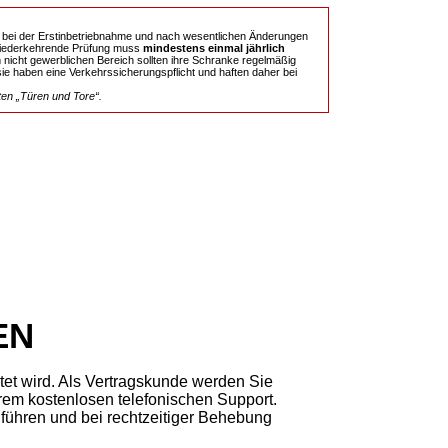
m bei der Erstinbetriebnahme und nach wesentlichen Änderungen
 wiederkehrende Prüfung muss
mindestens einmal jährlich
 nicht gewerblichen Bereich sollten ihre Schranke regelmäßig
ie haben eine Verkehrssicherungspflicht und haften daher bei
ten „Türen und Tore“.
EN
et wird. Als Vertragskunde werden Sie
erem kostenlosen telefonischen Support.
führen und bei rechtzeitiger Behebung