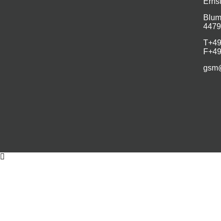
Erns
Blum
4479
T
+49
F
+49
gsm