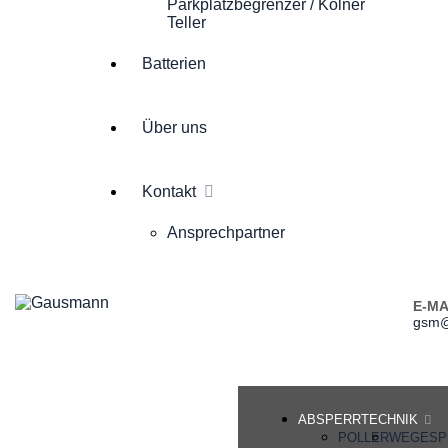
Parkplatzbegrenzer / Kölner
Teller
Batterien
Über uns
Kontakt
Ansprechpartner
E-MA
gsm@
ABSPERRTECHNIK
POLLER
WEGESP