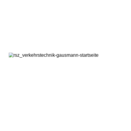
Kontrollsäulen: So bestimmen Sie, wer ein Grundstück
betritt.
Read more
VERKEHRSTECHNIK
Perfekt ausgerüstet für die Baustelle: Gausmann bietet
Ihnen alles von Leuchten bis zu
Geschwindigkeitsanzeigern.
Read more