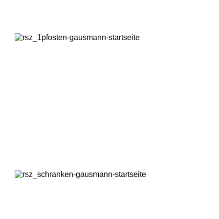
PFOSTEN & STADTMOBILIAR
Pfosten, Wegesperren, Fahrradständer und Stadtmobiliar:
Entdecken Sie unser umfassendes Sortiment!
Read more
SCHRANKEN & DREHKREUZE
Handschranken, elektrische Schranken, Drehkreuze oder