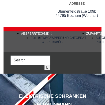
ADRESSE
Blumenfeldstraße 109b
44795 Bochum (Weitmar)
ABSPERRTECHNIK
ZUFAHRTS-
POLLER
WEGESPERREN
RICHTGERÄT
AUTO
& SPERRBÜGEL
POLL
ELEKTRISCHE SCHRANKEN
BEI GAUSMANN