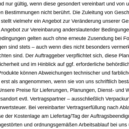
ur gültig, wenn diese gesondert vereinbart und von uns
n Bestimmungen nicht berührt. Die Zuleitung von Gesch
 stellt vielmehr ein Angebot zur Veränderung unserer Ge
 ein Angebot zur Vereinbarung anderslautender Bedingun
edingungen gelten auch ohne erneute Zusendung bei Fol
 sind stets – auch wenn dies nicht besonders vermerkt 
chten sind. Der Auftraggeber verpflichtet sich, diese P
icherheit und im Hinblick auf ggf. erforderliche behörd
Produkte können Abweichungen technischer und farblich
 erst als angenommen, wenn sie von uns schriftlich best
nsere Preise für Lieferungen, Planungen, Dienst- und W
sandort evtl. Vertragspartner – ausschließlich Verpackun
ertsteuer. Bei vereinbarter Vertragserfüllung nach Ab
eise der Kostenlage am Liefertag/Tag der Auftragsbeend
 ungestörten und ordnungsgemäßen Arbeitsablauf bei uns