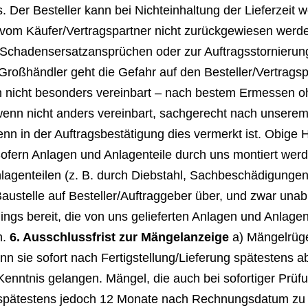
 Der Besteller kann bei Nichteinhaltung der Lieferzeit
 vom Käufer/Vertragspartner nicht zurückgewiesen werden
on Schadensersatzansprüchen oder zur Auftragsstornieru
r/Großhändler geht die Gefahr auf den Besteller/Vertrags
n nicht besonders vereinbart – nach bestem Ermessen ohn
 wenn nicht anders vereinbart, sachgerecht nach unserem
in der Auftragsbestätigung dies vermerkt ist. Obige H
ofern Anlagen und Anlagenteile durch uns montiert werd
lagenteilen (z. B. durch Diebstahl, Sachbeschädigungen 
Baustelle auf Besteller/Auftraggeber über, und zwar unab
ings bereit, die von uns gelieferten Anlagen und Anlagen
n.
6. Ausschlussfrist zur Mängelanzeige
a) Mängelrüg
n sie sofort nach Fertigstellung/Lieferung spätestens a
Kenntnis gelangen. Mängel, die auch bei sofortiger Prüfung
 spätestens jedoch 12 Monate nach Rechnungsdatum zu r