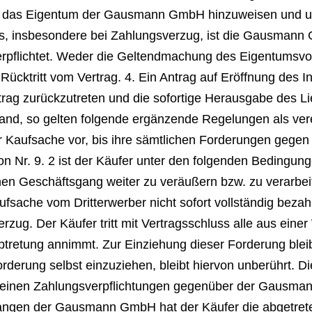
uf das Eigentum der Gausmann GmbH hinzuweisen und un
fers, insbesondere bei Zahlungsverzug, ist die Gausma
erpflichtet. Weder die Geltendmachung des Eigentumsvo
 Rücktritt vom Vertrag. 4. Ein Antrag auf Eröffnung des
g zurückzutreten und die sofortige Herausgabe des Li
land, so gelten folgende ergänzende Regelungen als vere
Kaufsache vor, bis ihre sämtlichen Forderungen gegen 
n Nr. 9. 2 ist der Käufer unter den folgenden Bedingunge
en Geschäftsgang weiter zu veräußern bzw. zu verarbeit
sache vom Dritterwerber nicht sofort vollständig bezahl
rzug. Der Käufer tritt mit Vertragsschluss alle aus ein
retung annimmt. Zur Einziehung dieser Forderung bleib
rung selbst einzuziehen, bleibt hiervon unberührt. Die 
r seinen Zahlungsverpflichtungen gegenüber der Gausm
Verlangen der Gausmann GmbH hat der Käufer die abgetr