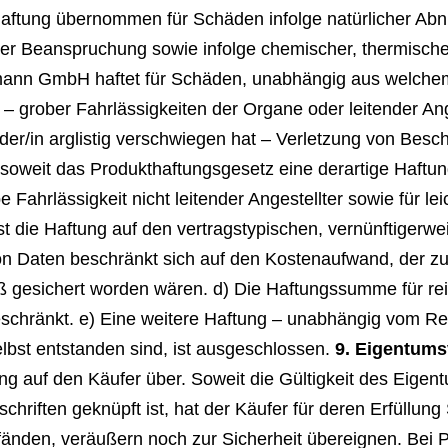
tung übernommen für Schäden infolge natürlicher Abnut
 Beanspruchung sowie infolge chemischer, thermische
nn GmbH haftet für Schäden, unabhängig aus welchem R
 – grober Fahrlässigkeiten der Organe oder leitender Ang
er/in arglistig verschwiegen hat – Verletzung von Besch
oweit das Produkthaftungsgesetz eine derartige Haftung 
e Fahrlässigkeit nicht leitender Angestellter sowie für l
it ist die Haftung auf den vertragstypischen, vernünftig
on Daten beschränkt sich auf den Kostenaufwand, der zu 
 gesichert worden wären. d) Die Haftungssumme für re
beschränkt. e) Eine weitere Haftung – unabhängig vom R
lbst entstanden sind, ist ausgeschlossen.
9. Eigentums
ung auf den Käufer über. Soweit die Gültigkeit des Eig
iften geknüpft ist, hat der Käufer für deren Erfüllung 
änden, veräußern noch zur Sicherheit übereignen. Be