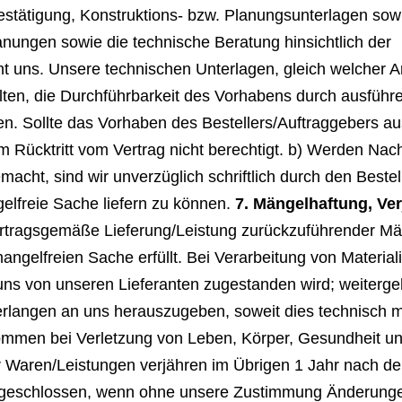
stätigung, Konstruktions- bzw. Planungsunterlagen sowi
anungen sowie die technische Beratung hinsichtlich der
 uns. Unsere technischen Unterlagen, gleich welcher Art
lten, die Durchführbarkeit des Vorhabens durch ausführ
. Sollte das Vorhaben des Bestellers/Auftraggebers aus 
um Rücktritt vom Vertrag nicht berechtigt. b) Werden Na
cht, sind wir unverzüglich schriftlich durch den Bestel
elfreie Sache liefern zu können.
7. Mängelhaftung, Ve
ertragsgemäße Lieferung/Leistung zurückzuführender M
angelfreien Sache erfüllt. Bei Verarbeitung von Materia
uns von unseren Lieferanten zugestanden wird; weiter
erlangen an uns herauszugeben, soweit dies technisch 
men bei Verletzung von Leben, Körper, Gesundheit und
Waren/Leistungen verjähren im Übrigen 1 Jahr nach der
sgeschlossen, wenn ohne unsere Zustimmung Änderungen