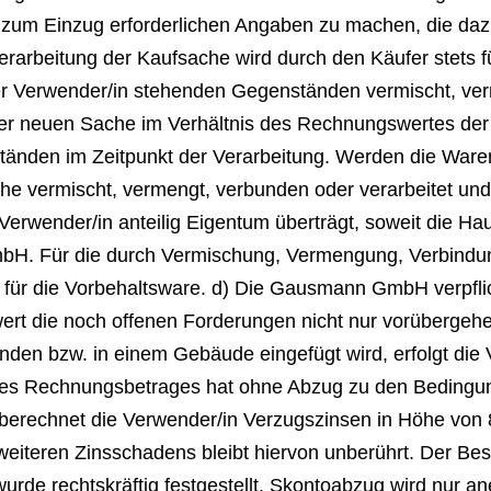
le zum Einzug erforderlichen Angaben zu machen, die da
 Verarbeitung der Kaufsache wird durch den Käufer st
er Verwender/in stehenden Gegenständen vermischt, ver
r neuen Sache im Verhältnis des Rechnungswertes der
änden im Zeitpunkt der Verarbeitung. Werden die Ware
he vermischt, vermengt, verbunden oder verarbeitet und
r Verwender/in anteilig Eigentum überträgt, soweit die H
bH. Für die durch Vermischung, Vermengung, Verbindun
für die Vorbehaltsware. d) Die Gausmann GmbH verpflich
wert die noch offenen Forderungen nicht nur vorübergeh
nden bzw. in einem Gebäude eingefügt wird, erfolgt die
es Rechnungsbetrages hat ohne Abzug zu den Bedingun
 berechnet die Verwender/in Verzugszinsen in Höhe von
teren Zinsschadens bleibt hiervon unberührt. Der Bestel
rde rechtskräftig festgestellt. Skontoabzug wird nur an