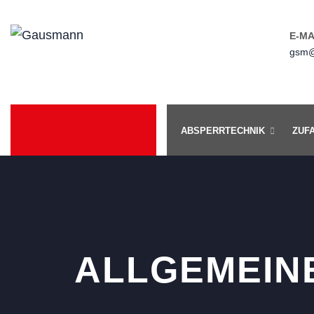
E-MA
gsm@
ABSPERRTECHNIK
ZUF
ALLGEMEIN