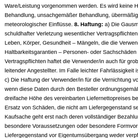
Ware/Leistung vorgenommen werden. Es wird keine Haf
Behandlung, unsachgemäßer Behandlung, übermäßiger
meteorologischer Einflüsse.
8. Haftung:
a) Die Gausma
schuldhafter Verletzung wesentlicher Vertragspflichten
Leben, Körper, Gesundheit – Mängeln, die die Verwend
Haltbarkeitsgarantien – Personen- oder Sachschäden s
Vertragspflichten haftet die Verwender/in auch für grob
leitender Angestellter. Im Falle leichter Fahrlässigke
c) Die Haftung der Verwender/in für die Vernichtung v
wenn diese Daten durch den Besteller ordnungsgemäß
dreifache Höhe des vereinbarten Liefernettopreises 
Ersatz von Schäden, die nicht am Liefergegenstand se
Kaufsache geht erst nach deren vollständiger Bezahl
besondere Voraussetzungen oder besondere Formvorschr
Liefergegenstand vor Eigentumsübergang weder verpf